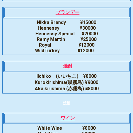
ブランデー
Nikka Brandy ¥15000
Hennessy ¥30000
Hennessy Special ¥20000
Remy Martin ¥25000
Royal ¥12000
WildTurkey ¥12000
焼酎
Iichiko (いいちこ) ¥8000
Kurokirishima(黒霧島) ¥9000
Akaikirishima (赤霧島) ¥8000
焼酎
ワイン
White Wine ¥8000